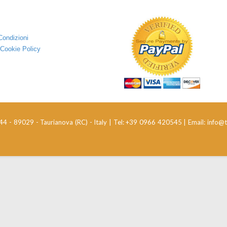
Condizioni
 Cookie Policy
 44 - 89029 - Taurianova (RC) - Italy | Tel: +39 0966 420545 | Email: info