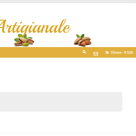
rtigianale
0
items -
€
0,00