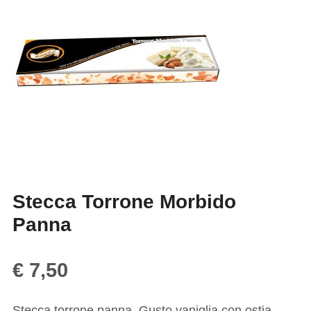
Stecca Torrone Morbido
Panna
€
7,50
Stecca torrone panna. Gusto vaniglia con ostia.