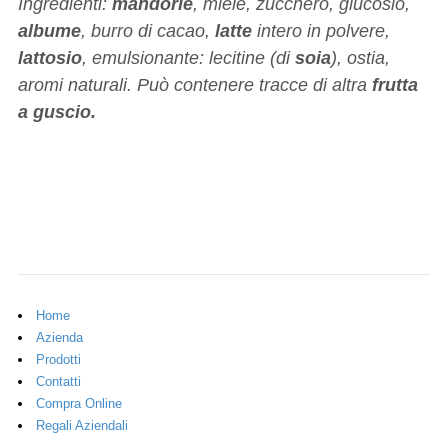
Ingredienti:
mandorle
, miele, zucchero, glucosio,
albume
, burro di cacao,
latte
intero in polvere,
lattosio
, emulsionante: lecitine (di
soia
), ostia,
aromi naturali. Può contenere tracce di altra
frutta
a guscio.
Home
Azienda
Prodotti
Contatti
Compra Online
Regali Aziendali